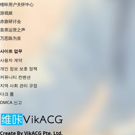
维咔用户关怀中心
游戏姬
赤旗研讨会
首席运营之声
万恶陈为首
사이트 업무
사용자 계약
개인 정보 보호 정책
커뮤니티 컨벤션
지역 사회 관리 규정
다크 룸
DMCA 신고
Create By VikACG Pte. Ltd.