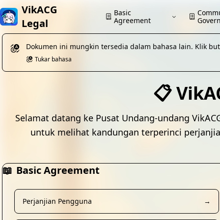
VikACG
Basic
Commu
Agreement
Gover
Legal
Dokumen ini mungkin tersedia dalam bahasa lain. Klik b
Tukar bahasa
📋 VikA
Selamat datang ke Pusat Undang-undang VikACG, 
untuk melihat kandungan terperinci perjanji
📖
Basic Agreement
Perjanjian Pengguna
→