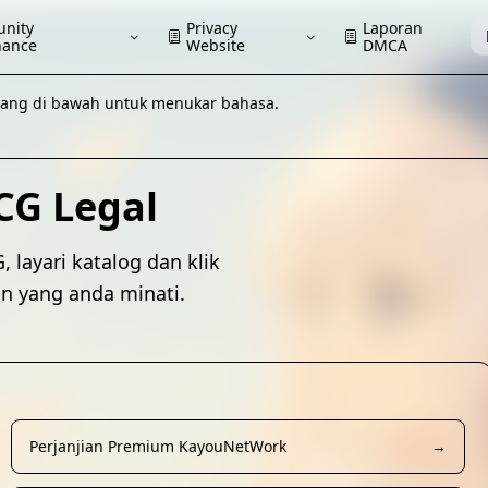
nity
Privacy
Laporan
nance
Website
DMCA
utang di bawah untuk menukar bahasa.
CG Legal
layari katalog dan klik
an yang anda minati.
Perjanjian Premium KayouNetWork
→