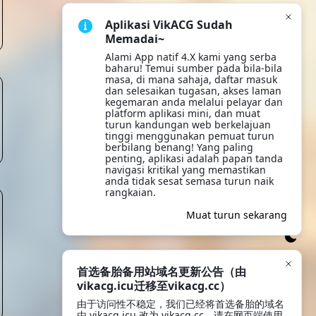
Aplikasi VikACG Sudah
Memadai~
Alami App natif 4.X kami yang serba 
baharu! Temui sumber pada bila-bila 
masa, di mana sahaja, daftar masuk 
dan selesaikan tugasan, akses laman 
kegemaran anda melalui pelayar dan 
platform aplikasi mini, dan muat 
turun kandungan web berkelajuan 
tinggi menggunakan pemuat turun 
berbilang benang! Yang paling 
penting, aplikasi adalah papan tanda 
navigasi kritikal yang memastikan 
anda tidak sesat semasa turun naik 
rangkaian.
Muat turun sekarang
Imbas untuk
muat turun Apl
首选备胎备用站域名更新公告（由
vikacg.icu迁移至vikacg.cc）
由于访问性不稳定，我们已经将首选备胎的域名
由 vikacg.icu 改为 vikacg.cc，请在网页端使用