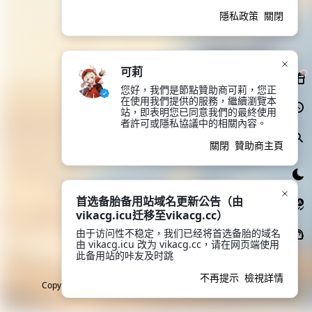
隱私政策
關閉
可莉
您好，我們是節點贊助商可莉，您正
在使用我們提供的服務，繼續瀏覽本
站，即表明您已同意我們的最終使用
者許可或隱私協議中的相關內容。
關閉
贊助商主頁
首选备胎备用站域名更新公告（由
vikacg.icu迁移至vikacg.cc）
由于访问性不稳定，我们已经将首选备胎的域名
由 vikacg.icu 改为 vikacg.cc，请在网页端使用
此备用站的咔友及时跳
不再提示
檢視詳情
Copyright © 2018-2026 VikACG Pte. Ltd. All rights reserved.