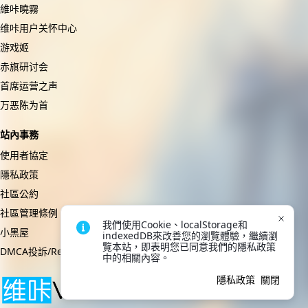
維咔曉霧
维咔用户关怀中心
游戏姬
赤旗研讨会
首席运营之声
万恶陈为首
站內事務
使用者協定
隱私政策
社區公約
社區管理條例
我們使用Cookie、localStorage和
小黑屋
indexedDB來改善您的瀏覽體驗，繼續瀏
覽本站，即表明您已同意我們的隱私政策
DMCA投訴/Report
中的相關內容。
隱私政策
關閉