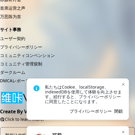
首席运营之声
万恶陈为首
サイト事務
ユーザー契約
プライバシーポリシー
コミュニティコンベンション
コミュニティ管理規制
ダークルーム
DMCAレポート
私たちはCookie、localStorage、
indexedDBを使用して体験を向上させま
す。続行すると、プライバシーポリシー
に同意したことになります。
Create By VikACG Pte. Ltd.
プライバシーポリシー
閉鎖
Click to learn more.