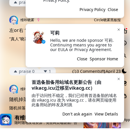
Privacy Policy.
praise 4
1
13 Comments
April 28
Privacy Policy
Close
维咔晓雾
Circle
晓雾黑板报
左or右？
可莉
“真人”晓雾x虚拟晓雾...
Hello, we are node sponsor 可莉. 
Continuing means you agree to 
our EULA or Privacy Agreement.
Close
Sponsor Home
praise 0
1
3 Comments
April 23
首选备胎备用站域名更新公告（由
vikacg.icu迁移至vikacg.cc）
维咔晓雾
Circle
晓雾黑板报
由于访问性不稳定，我们已经将首选备胎的域名
随机掉落晓雾壁纸...
由 vikacg.icu 改为 vikacg.cc，请在网页端使用
此备用站的咔友及时跳
随机掉落晓雾壁纸......
Don't ask again
View Details
有维咔App就够了
Open App
随时随地发现资源，免去网页端烦恼广告