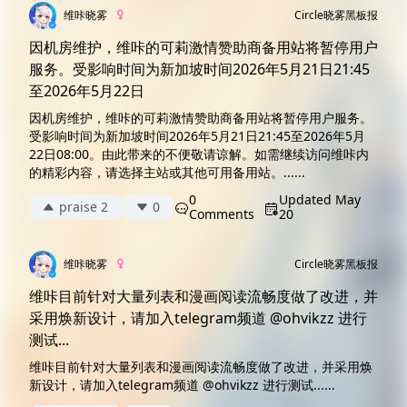
求，再次作出强调和解释说明。 一、涉
维咔晓雾
Circle
晓雾黑板报
及非全年龄文件资源分享的文章，必须
携带有效“防炸盘”链接 凡是文章中包
因机房维护，维咔的可莉激情赞助商备用站将暂停用户
含...
服务。受影响时间为新加坡时间2026年5月21日21:45
至2026年5月22日
因机房维护，维咔的可莉激情赞助商备用站将暂停用户服务。
受影响时间为新加坡时间2026年5月21日21:45至2026年5月
22日08:00。由此带来的不便敬请谅解。如需继续访问维咔内
的精彩内容，请选择主站或其他可用备用站。......
0
Updated
May
praise 2
0
Comments
20
维咔晓雾
Circle
晓雾黑板报
维咔目前针对大量列表和漫画阅读流畅度做了改进，并
采用焕新设计，请加入telegram频道 @ohvikzz 进行
测试...
维咔目前针对大量列表和漫画阅读流畅度做了改进，并采用焕
新设计，请加入telegram频道 @ohvikzz 进行测试......