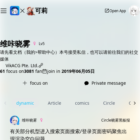
可莉
Open App
维咔晓雾
Lv5
请先看文档（我的>帮助中心）本号接受私信，也可以请前往我们的社交
媒体
vikacg.com
VikACG Pte. Ltd.
61
focus on
3081
fan
join in
2019年06月05日
focus on
Private message
dynamic
Article
comics
Circle
Com
维咔晓雾
Circle
晓雾黑板报
有关部分机型进入搜索页面搜索/登录页面密码聚焦出
现渲染空白问题