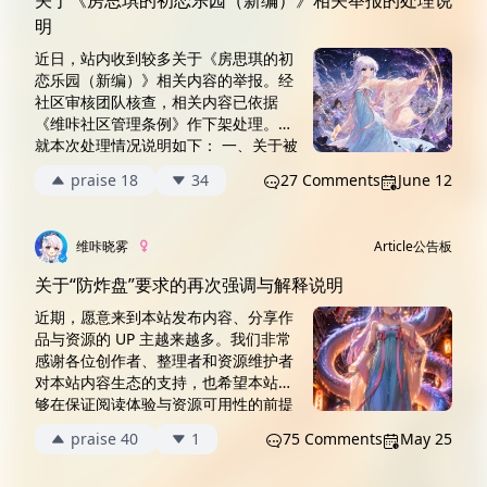
关于《房思琪的初恋乐园（新编）》相关举报的处理说
明
近日，站内收到较多关于《房思琪的初
恋乐园（新编）》相关内容的举报。经
社区审核团队核查，相关内容已依据
《维咔社区管理条例》作下架处理。现
就本次处理情况说明如下： 一、关于被
举报内容 经核查，被举报内容涉及敏感
praise 18
34
27 Comments
June 12
题材，且其标题、内容包装及传播语境
容易引起用户强烈不适和争议。 维咔并
不对原作、正常阅读行为或严肃文学讨
维咔晓雾
Article
公告板
论作扩大化判断。本次处理仅针对站内
具体发布内容及其呈现方式。根据《维
关于“防炸盘”要求的再次强调与解释说明
咔社区管理...
近期，愿意来到本站发布内容、分享作
品与资源的 UP 主越来越多。我们非常
感谢各位创作者、整理者和资源维护者
对本站内容生态的支持，也希望本站能
够在保证阅读体验与资源可用性的前提
下，为大家提供一个更稳定、更长期、
praise 40
1
75 Comments
May 25
更方便的内容分享环境。 因此，现对本
站文件资源分享类文章中的“防炸盘”要