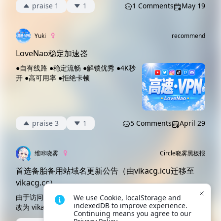
praise 1
1
1 Comments
May 19
Yuki
recommend
LoveNao稳定加速器
●自有线路 ●稳定流畅 ●解锁优秀 ●4K秒
开 ●高可用率 ●拒绝卡顿
praise 3
1
5 Comments
April 29
维咔晓雾
Circle
晓雾黑板报
首选备胎备用站域名更新公告（由vikacg.icu迁移至
vikacg.cc）
由于访问性不稳定，我们已经将首选备胎的域名由 vikacg.icu
We use Cookie, localStorage and 
indexedDB to improve experience. 
改为 vikacg.cc，请在网页端使用此备用站的咔友及时跳
Continuing means you agree to our 