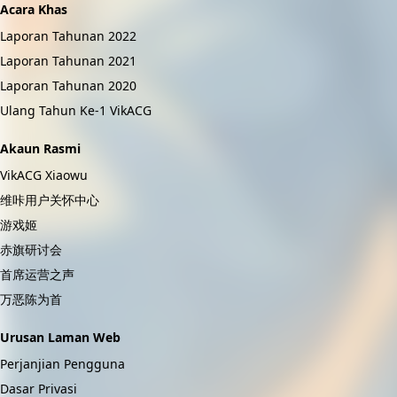
Acara Khas
Laporan Tahunan 2022
Laporan Tahunan 2021
Laporan Tahunan 2020
Ulang Tahun Ke-1 VikACG
Akaun Rasmi
VikACG Xiaowu
维咔用户关怀中心
游戏姬
赤旗研讨会
首席运营之声
万恶陈为首
Urusan Laman Web
Perjanjian Pengguna
Dasar Privasi