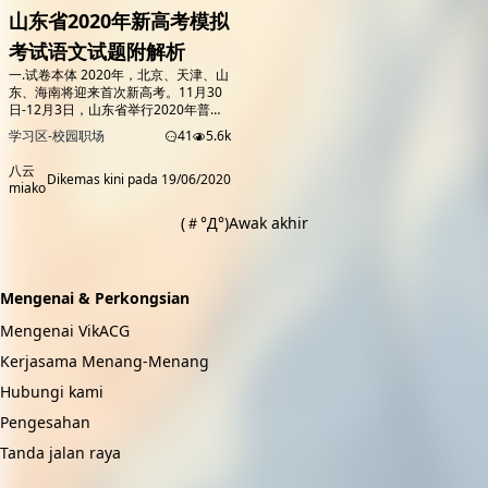
山东省2020年新高考模拟
考试语文试题附解析
一.试卷本体 2020年，北京、天津、山
东、海南将迎来首次新高考。11月30
日-12月3日，山东省举行2020年普通
高等学校招生全国统一考试（“新高
学习区-校园职场
41
5.6k
考”模拟考试），本文为大家整理了此
次模拟考试语文试题。 一、现代文阅
八云
读（35分） (一）现代文阅读I(本题共5
Dikemas kini pada
19/06/2020
miako
小题，19分） 阅读下面的文字，完成
1~5题。 材料一： 《流浪地球》的票
(＃°Д°)Awak akhir
房奇迹，加上此前《三体》的热销，刘
慈欣的作品影响巨...
Penaja mengingatkan anda: sudah tiba masanya untuk pergi ke
tempat lain untuk melihat
Mengenai & Perkongsian
Mengenai VikACG
Kerjasama Menang-Menang
Hubungi kami
Pengesahan
Tanda jalan raya