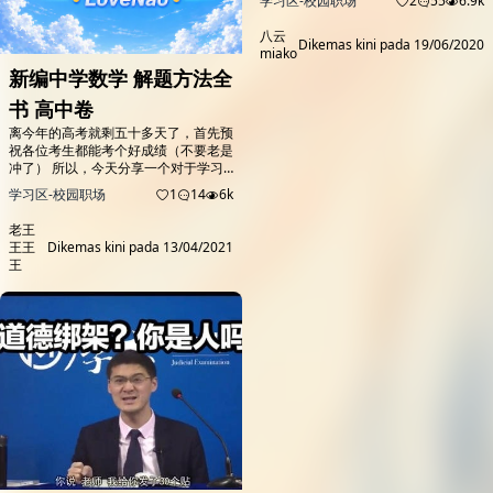
学习区-校园职场
2
55
6.9k
任中国政法大学刑事司法学院教授，中
国政法大学刑事司法学院刑法学研究所
八云
所长，研究领域为刑法学、刑法哲学、
Dikemas kini pada
19/06/2020
miako
经济刑法、性犯罪。 2008年以来入选
新编中学数学 解题方法全
法大历届最受本科生欢迎的十位教师，
2018年入选法大首届研究生心目中的
书 高中卷
优秀导师。 厚大法考刑法独家授课老
离今年的高考就剩五十多天了，首先预
师。...
祝各位考生都能考个好成绩（不要老是
冲了） 所以，今天分享一个对于学习
高中知识，尤其是对理科生的学习十分
学习区-校园职场
1
14
6k
重要和有意义的， 真▪学习资料。 （就
问看到这个目录你不心动吗？）...
老王
王王
Dikemas kini pada
13/04/2021
王