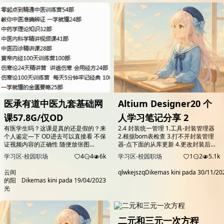
制规范，考点分布合理 特色精华内
范，考点分布合理 特色精华内容：题
容：题目解析详尽，双色标注重点 冲
目解析详尽，双色标注重点 冲刺复习
刺复习必备：承前启后，及时进入临考
必备：承前启后，及时进入临考状态
状态 不是政治能考多少分，而是肖秀...
不是政治能考多少分，而是肖秀荣想
让...
医承有道中医九套基础网
Altium Designer20 个
课57.8G/仅OD
人学习笔记分享 2
有医学生吗？这课是真的还是假的？来
2.4 封装统一管理 1.工具-封装管理器
个人鉴定—下 OD进去可以直接看 不保
2.根据bom表检查 3.打不开封装管理
证视频内容的正确性 随便放张图...
器-点下面的从库更新 4.更改封装后别
忘把原来封装删除 2.5 原理图编译检查
学习区-校园职场
4
4
6k
学习区-校园职场
1
2
5.1k
工程-工程选项 常见错误1——器件位
号重复（Duplicate part designators)
云间
qlwkejszq
Dikemas kini pada
30/11/20
标记为致命错误 右下panel -
的阳
Dikemas kini pada
19/04/2023
message. 转至错误发生处。 如果没有
光
东西，则需要编译一次。在 项...
二元和三元一次方程