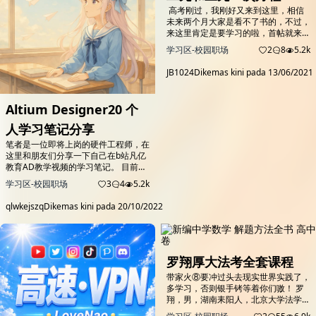
​ 高考刚过，我刚好又来到这里，相信
未来两个月大家是看不了书的，不过，
来这里肯定是要学习的啦，首帖就来学
习帖，内容就先来个大家都知道的线性
学习区-校园职场
2
8
5.2k
代数解鸡兔同笼吧。 1.某商业街复工
复产之后，向消费者发放满50元减10
JB1024
Dikemas kini pada
13/06/2021
元、满100元减30元的电子优惠券各若
干张，并规定消费者在商户处完成交易
并核销电子优惠券后，商户可以免除等
Altium Designer20 个
同于核销优惠券减免金额的店面租金。
促销期内，商户共核销优惠券15.6万...
人学习笔记分享
笔者是一位即将上岗的硬件工程师，在
这里和朋友们分享一下自己在b站凡亿
教育AD教学视频的学习笔记。 目前只
有1/3的进度，希望日后我能将他补
学习区-校园职场
3
4
5.2k
全。 --------------------------------------------
---------------------------------------------------
qlwkejszq
Dikemas kini pada
20/10/2022
------------------------ Par...
罗翔厚大法考全套课程
带家火⑧要冲过头去现实世界实践了，
多学习，否则银手铐等着你们嗷！ 罗
翔，男，湖南耒阳人，北京大学法学院
刑法学专业毕业，法学博士学位。 现