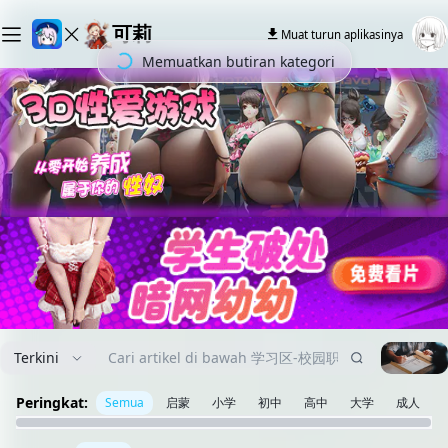
可莉
Muat turun aplikasinya
Memuatkan butiran kategori
Terkini
Peringkat:
Semua
启蒙
小学
初中
高中
大学
成人