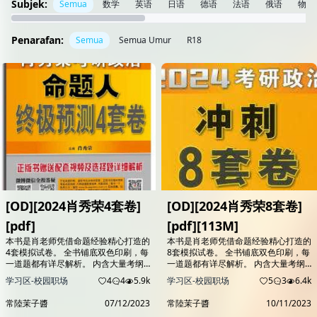
Subjek:
Semua
数学
英语
日语
德语
法语
俄语
物理
Penarafan:
Semua
Semua Umur
R18
[OD][2024肖秀荣4套卷]
[OD][2024肖秀荣8套卷]
[pdf]
[pdf][113M]
本书是肖老师凭借命题经验精心打造的
本书是肖老师凭借命题经验精心打造的
4套模拟试卷。 全书铺底双色印刷，每
8套模拟试卷。 全书铺底双色印刷，每
一道题都有详尽解析。 内含大量考纲
一道题都有详尽解析。 内含大量考纲
修订题目助考生扫除盲点， 是冲刺阶
修订题目助考生扫除盲点，是冲刺阶段
学习区-校园职场
4
4
5.9k
学习区-校园职场
5
3
6.4k
段查漏补缺、检验复习水平的必备用
查漏补缺、检验复习水平的必备用书。
书。 严格依据大纲：体现最新大纲新
严格依据大纲：体现最新大纲新增及修
常陸茉子醬
07/12/2023
常陸茉子醬
10/11/2023
增及修订内容 无限逼近真题：题目命
订内容 无限逼近真题：题目命制规