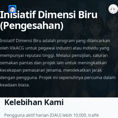
About VikACG
Muat turun aplikasinya
Inisiatif Dimensi Biru
(Pengesahan)
Inisiatif Dimensi Biru adalah program yang dilancarkan
oleh VikACG untuk pegawai industri atau individu yang
mempunyai reputasi tinggi. Melalui pensijilan, saluran
semakan pantas dan projek lain untuk meningkatkan
kecekapan pemasaran jenama, mendekatkan jarak
dengan pengguna. Projek ini sepenuhnya percuma dalam
keadaan biasa.
Kelebihan Kami
Pengguna aktif harian (DAU) lebih 10,000, trafik