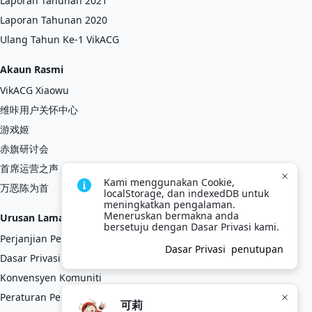
Laporan Tahunan 2021
Laporan Tahunan 2020
Ulang Tahun Ke-1 VikACG
Akaun Rasmi
VikACG Xiaowu
维咔用户关怀中心
游戏姬
赤旗研讨会
首席运营之声
Kami menggunakan Cookie, 
万恶陈为首
localStorage, dan indexedDB untuk 
meningkatkan pengalaman. 
Meneruskan bermakna anda 
Urusan Laman Web
bersetuju dengan Dasar Privasi kami.
Perjanjian Pengguna
Dasar Privasi
penutupan
Dasar Privasi
Konvensyen Komuniti
Peraturan Pengurusan Komuniti
可莉