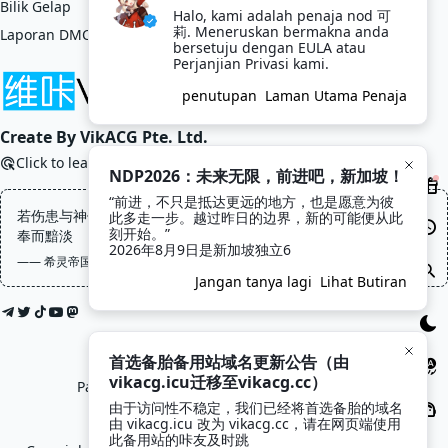
Bilik Gelap
Halo, kami adalah penaja nod 可
莉. Meneruskan bermakna anda 
Laporan DMCA
bersetuju dengan EULA atau 
Perjanjian Privasi kami.
penutupan
Laman Utama Penaja
Create By VikACG Pte. Ltd.
Click to learn more.
NDP2026：未来无限，前进吧，新加坡！
“前进，不只是抵达更远的地方，也是愿意为彼
若伤患与神像同摆在你面前，先救人，因为神像不会因为少一次供
此多走一步。越过昨日的边界，新的可能便从此
刻开始。”

奉而黯淡
2026年8月9日是新加坡独立6
—— 希灵帝国, 冰蒂斯
Jangan tanya lagi
Lihat Butiran
首选备胎备用站域名更新公告（由
vikacg.icu迁移至vikacg.cc）
Pautan Rakan:
LaoMao
·
希月学园
·
鲲Galgame
由于访问性不稳定，我们已经将首选备胎的域名
由 vikacg.icu 改为 vikacg.cc，请在网页端使用
Moe ICP 20213769
此备用站的咔友及时跳