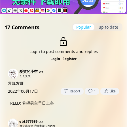
17 Comments
Popular
up to date
Login to post comments and replies
Login
Register
爱笑的小空
Lv4
长长久久
常规发展
2022年06月17日
Report
1
Like
RELD
:
希望男主早日上垒
ebt577989
Lv2
这个咔友似乎很害羞（bushi