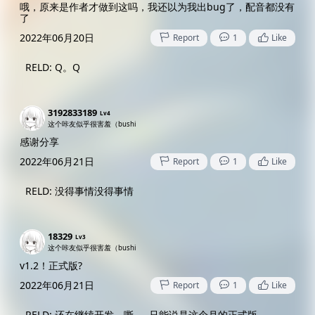
哦，原来是作者才做到这吗，我还以为我出bug了，配音都没有
了
2022年06月20日
Report
1
Like
RELD
:
Q。Q
3192833189
Lv4
这个咔友似乎很害羞（bushi
感谢分享
2022年06月21日
Report
1
Like
RELD
:
没得事情没得事情
18329
Lv3
这个咔友似乎很害羞（bushi
v1.2！正式版?
2022年06月21日
Report
1
Like
RELD
:
还在继续开发，嘶……只能说是这个月的正式版