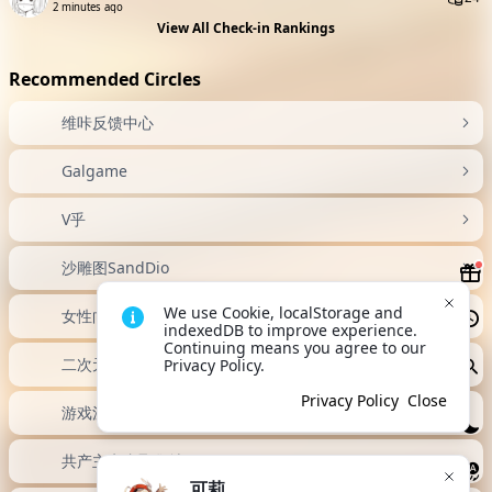
1 minute ago
b11O5BSE0Y7D
Lv2
307
1 minute ago
张诗怡
Lv1
83
1 minute ago
We use Cookie, localStorage and 
indexedDB to improve experience. 
Lyon Charles
Lv3
24
Continuing means you agree to our 
2 minutes ago
Privacy Policy.
View All Check-in Rankings
Privacy Policy
Close
Recommended Circles
维咔反馈中心
可莉
Galgame
Hello, we are node sponsor 可莉. 
Continuing means you agree to 
our EULA or Privacy Agreement.
V乎
Close
Sponsor Home
沙雕图SandDio
女性向游戏
首选备胎备用站域名更新公告（由
vikacg.icu迁移至vikacg.cc）