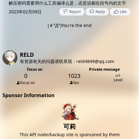
解压密码需要用什么工具编译么是，还是说都在括号内的文字
2023年02月09日
Report
Reply
Like
(＃°Д°)You're the end
Sponsor 可莉 reminds you: It's time to go to another place to
have a look
RELD
有资源有关的问题请联系我：reld4849@qq.com
focus on
Private message
0
1023
Lv5
Level
focus on
fan
[Article]
[ETC]少女と裏路地游戏合集[无汉化][Windows7~11][多系
列][OD/2.12GB]
[Article]
[3D]驱动妖精第十一版[汉化][Windows7~11][0.6v]
[Article]
[AVG]薇薇与魔法之岛&amp;阿尔卑斯与危险之森合集[无汉
化][英/日][Windows7~11]
[Article]
[多种类型]薇薇与魔法之岛+阿尔卑斯与危险之森+拉比直至
2022.6作品合集[Windows7~11]
[Article]
[AVG]Ecchi &amp; Craft[无汉化][JP-EN][Windows7~11]
[v1.0]
All 105 dynamics
Sponsor Information