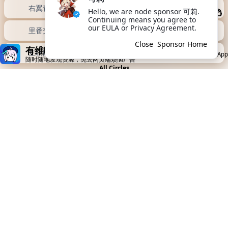
二次元人类交流中心
由于访问性不稳定，我们已经将首选备胎的域名
由 vikacg.icu 改为 vikacg.cc，请在网页端使用
游戏汉化交流所
此备用站的咔友及时跳
Don't ask again
View Details
共产主义者聚集地
有维咔App就够了
Open App
随时随地发现资源，免去网页端烦恼广告
右翼青年聚集地
里番交流
互联网の痛
All Circles
Follow Us
telegram
@vikacg
twitter
@vikacg_zh
tiktok
@vikacg_zh