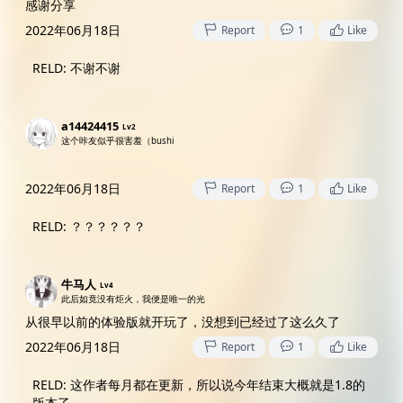
感谢分享
2022年06月18日
Report
1
Like
RELD
:
不谢不谢
a14424415
Lv2
这个咔友似乎很害羞（bushi
2022年06月18日
Report
1
Like
RELD
:
？？？？？？
牛马人
Lv4
此后如竟没有炬火，我便是唯一的光
从很早以前的体验版就开玩了，没想到已经过了这么久了
2022年06月18日
Report
1
Like
RELD
:
这作者每月都在更新，所以说今年结束大概就是1.8的
版本了