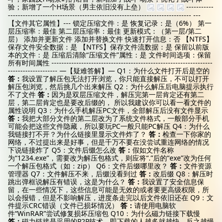
验；新增了一个H场景（男主依旧没有上垒）
-----------
-------------------------------------------------------------------------- ---
【文件其它属性】--- 锁定压缩文件：是 恢复记录：是（6%） 第一
层压缩率：最佳 第二层压缩率：最佳 更新模式：（第一层/第二
层） 添加并更新文件 添加并替换文件 快速打开信息：否 【NTFS】
保存文件安全数据：是 【NTFS】保存文件流数据：是 保留以前版
本的文件：是 压缩后清除“压缩文件”属性：是 文件时间选项：保留
所有时间属性 -----------------------------------------------------------------
-------------------- —【疑难答解】— Q1：为什么文件打开后是空的
答：
我设置了解压包无法打开浏览，你只能直接解压，不可以打开
解压包浏览，然后挑几个出来解压 Q2：为什么解压后电脑提示执行
不了文件
答：
因为是双层压缩文件，解压完第一层肯定还有第二
层，第二层肯定也是要改后缀的， 所以我建议你可以看一看文件的
属性说明 Q3：为什么手机解压PC文件，全部解压后没有文件显示
答：
我把大部分文件的第二层改为了系统文件格式，一般部分手机
可能会把这些文件隐藏，所以要玩PC一般只能PC解压 Q4：为什么
我链接打不开？为什么链接里显示文件炸了？
答：
检查一下你家的
网络，不过提出来是好事，但是千万不要在没尝试重连网络的情况
下说链接炸了 Q5：文件后缀怎么改
答：
假如文件名称
为“1234.exe”，需要改为解压包格式，则应将“.”后的“exe”改为任何
一个解压包格式（如：zip） Q6：文件后缀哪里改？
答：
文件资源
管理器 Q7：文件解压不来，后缀没看到过
答：
改后缀 Q8：解压时
跳出弹框说解压有错误，这是为什么？
答：
我设置了安全信息保
留，在一些情况下，这些信息可能是无效的或者要更高级权限，所
以会报错，但是不影响解压，进度条走完以后文件依旧还在 Q9：文
件提示CRC错误（文件已损坏情况）
答：
请使用电脑软
件“WinRAR”尝试修复损坏压缩包 Q10：为什么磁力链接下载慢
答：
磁力链接是采用的P2P技术，即下载的人越多就越快，反之越慢