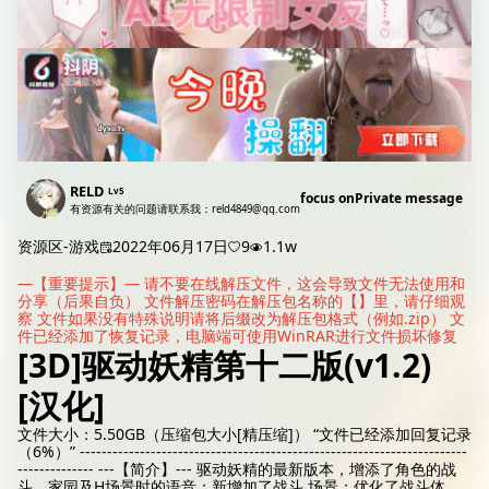
RELD
Lv5
focus on
Private message
有资源有关的问题请联系我：reld4849@qq.com
资源区-游戏
2022年06月17日
9
1.1w
—【重要提示】—
请不要在线解压文件，这会导致文件无法使用和
分享（后果自负）
文件解压密码在解压包名称的【】里，请仔细观
察
文件如果没有特殊说明请将后缀改为解压包格式（例如.zip）
文
件已经添加了恢复记录，电脑端可使用WinRAR进行文件损坏修复
[3D]驱动妖精第十二版(v1.2)
[汉化]
文件大小：5.50GB（压缩包大小[精压缩]） “文件已经添加回复记录
（6%）” -----------------------------------------------------------------------
-------------- ---【简介】--- 驱动妖精的最新版本，增添了角色的战
斗，家园及H场景时的语音；新增加了战斗 场景；优化了战斗体