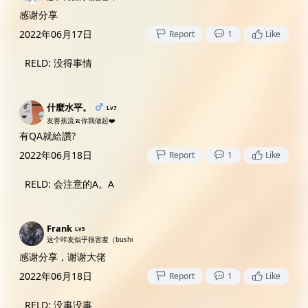
感谢分享
2022年06月17日
Report
1
Like
RELD
:
没得事情
什麼水平。
Lv7
友善蕉流🍌你我做起❤️
有QA就給讚?
2022年06月18日
Report
1
Like
RELD
:
会注意的A。A
Frank
Lv5
这个咔友似乎很害羞（bushi
感谢分享，谢谢大佬
2022年06月18日
Report
1
Like
RELD
:
没事没事