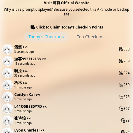
可莉
This API node/backup site is sponsored by them
Visit 可莉 Official Website
Why is this prompt displayed? Because you selected this API node or backup
site
Click to Claim Today's Check-in Points
Today's Check-ins
Top Check-ins
酒窝
Lv3
558
5 seconds ago
游客952712138
Lv3
209
15 seconds ago
啊拉
Lv4
324
34 seconds ago
栖木
Lv3
259
1 minute ago
Caitlyn Kai
Lv1
675