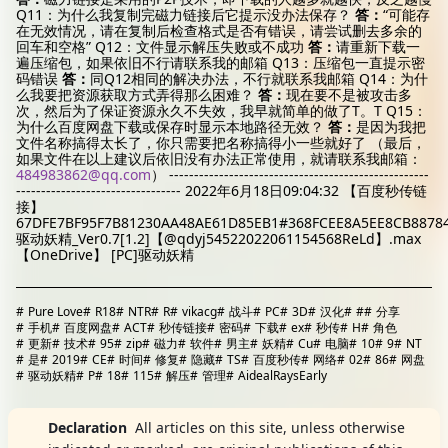
Q11：为什么我复制完磁力链接后它提示没办法保存？
答：
“可能存
在无效情况，请在复制后检查格式是否有错误，请尝试删去多余的
回车和空格” Q12：文件显示解压失败或不成功
答：
请重新下载一
遍压缩包，如果依旧不行请联系我的邮箱 Q13：压缩包一直提示密
码错误
答：
同Q12相同的解决办法，不行就联系我邮箱 Q14：为什
么我要把资源获取方式弄得那么困难？
答：
现在要不是被攻击多
次，然后为了保证资源永久不失效，我早就简单的做了T。T Q15：
为什么百度网盘下载或保存时显示本地路径无效？
答：
是因为我把
文件名称搞得太长了，你只需要把名称搞得小一些就好了 （最后，
如果文件在以上建议后依旧没有办法正常使用，就请联系我邮箱：
484983862@qq.com
） ----------------------------------------------------
--------------------------------- 2022年6月18日09:04:32 【百度秒传链
接】
67DFE7BF95F7B81230AA48AE61D85EB1#368FCEE8A5EE8CB8878
驱动妖精_Ver0.7[1.2]【@qdyj54522022061154568ReLd】.max
【OneDrive】
[PC]驱动妖精
#
Pure Love
#
R18
#
NTR
#
R
#
vikacg
#
战斗
#
PC
#
3D
#
汉化
#
#
#
分享
#
手机
#
百度网盘
#
ACT
#
秒传链接
#
密码
#
下载
#
ex
#
秒传
#
H
#
角色
#
更新
#
技术
#
95
#
zip
#
磁力
#
软件
#
男主
#
妖精
#
Cu
#
电脑
#
10
#
9
#
NT
#
是
#
2019
#
CE
#
时间
#
修复
#
隐藏
#
TS
#
百度秒传
#
网络
#
02
#
86
#
网盘
#
驱动妖精
#
P
#
18
#
115
#
解压
#
管理
#
AidealRaysEarly
Declaration
All articles on this site, unless otherwise