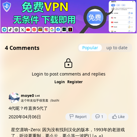
4 Comments
Popular
up to date
Login to post comments and replies
Login
Register
moye0
Lv4
这个咔友似乎很害羞（bushi
4代呢？咋直奔5代了
2020年04月06日
Report
1
Like
星空凛呐~Zero
:
因为没有找到汉化的版本，1993年的老游戏
了，听说要重制，要么云，要么等一波吧(||๐_๐)