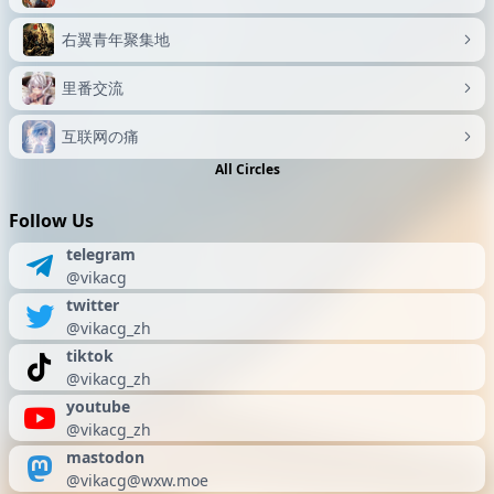
右翼青年聚集地
里番交流
互联网の痛
All Circles
Follow Us
telegram
@vikacg
twitter
@vikacg_zh
tiktok
@vikacg_zh
youtube
@vikacg_zh
mastodon
@vikacg@wxw.moe