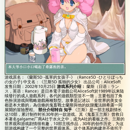
游戏原名：《蘭斯5D -孤單的女孩子-》（Rance5D -ひとりぼっち
の女の子) 中文名：《兰斯5D 孤独的少女》 出品公司：AliceSoft
发售日期：2002年10月25日
游戏系列介绍：
蘭斯（日语：ラン
ス，英语：Rance）是日本電子遊戲公司AliceSoft於1989年以来陆
续發行的成人遊戲系列，各代的遊戲類型並不一致，主要包括了角
色扮演游戏與戰略遊戲兩種類型。故事是記述以「全世界的美女全
都是本大爺的」為信條的鬼畜戰士蘭斯與他的奴隸魔法師希露一同
展開的冒險歷程。
部分介绍转自 知乎
《兰斯》是一部主线剧情长
达10部，累计制作时长30年的一款游戏。其《鬼畜王兰斯》曾救日
本著名galgame厂商A社于水火之中，成为A社的看板之作。兰斯的
世界观和游戏剧情很有趣，10部主线作品，30年的创作历史，为这
部游戏构建了一个完整的世界观体系。这个体系的构建并不依托于