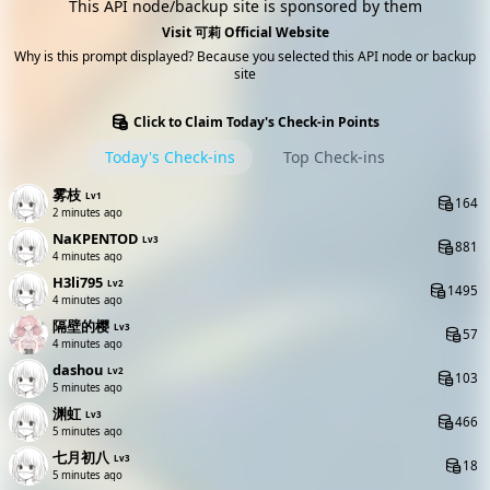
This API node/backup site is sponsored by them
Visit 可莉 Official Website
Why is this prompt displayed? Because you selected this API node or backup
site
Click to Claim Today's Check-in Points
Today's Check-ins
Top Check-ins
雾枝
Lv1
164
2 minutes ago
NaKPENTOD
Lv3
881
4 minutes ago
H3li795
Lv2
1495
4 minutes ago
隔壁的樱
Lv3
57
4 minutes ago
dashou
Lv2
103
5 minutes ago
渊虹
Lv3
466
5 minutes ago
七月初八
Lv3
18
5 minutes ago