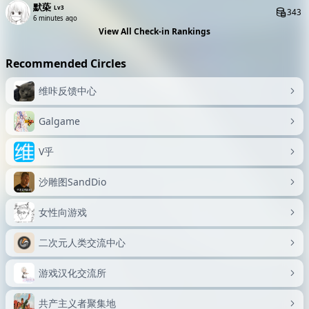
默蒅
Lv3
343
6 minutes ago
View All Check-in Rankings
Recommended Circles
维咔反馈中心
Galgame
V乎
沙雕图SandDio
女性向游戏
二次元人类交流中心
游戏汉化交流所
共产主义者聚集地