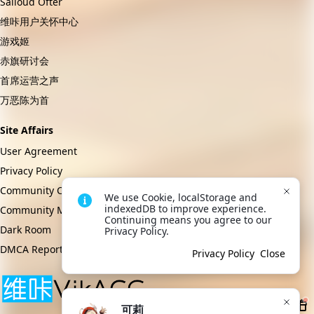
Sailoud Ofter
维咔用户关怀中心
游戏姬
赤旗研讨会
首席运营之声
万恶陈为首
Site Affairs
User Agreement
Privacy Policy
Community Convention
We use Cookie, localStorage and 
indexedDB to improve experience. 
Community Management Regulations
Continuing means you agree to our 
Dark Room
Privacy Policy.
DMCA Report
Privacy Policy
Close
可莉