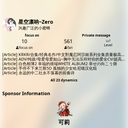
Sponsor 可莉 reminds you: It's time to go to another place to
have a look
星空凛呐~Zero
兴趣广泛的小蜜蜂
focus on
Private message
10
561
Lv7
Level
focus on
fan
[Article]
KRKR/合集/经典名作/中文對魔忍阿莎姬系列全集质量极高的
动态CG
[Article]
ADV/纯拔/母爱母爱如山~胸中无法压抑对你的爱全CV/超高质
量
[Article]
白色相簿2 幸福的彼端WHITE ALBUM2 幸せの向こう側
[Article]
手停不下来兰斯5D 孤独的少女哈尼喵汉化组
[Article]
永远的中二社永不落幕的前奏诗
All 23 dynamics
Sponsor Information
可莉