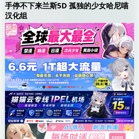
手停不下来兰斯5D 孤独的少女哈尼喵
汉化组