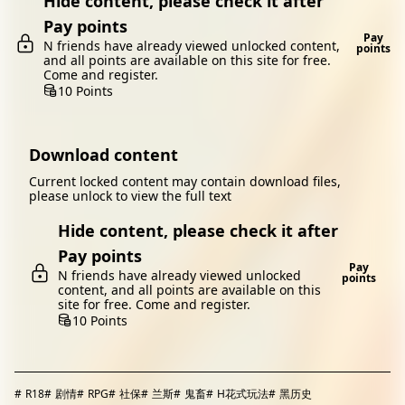
Hide content, please check it after
Pay points
Pay
N friends have already viewed unlocked content,
points
and all points are available on this site for free.
Come and register.
10 Points
Download content
Current locked content may contain download files,
please unlock to view the full text
Hide content, please check it after
Pay points
Pay
N friends have already viewed unlocked
points
content, and all points are available on this
site for free. Come and register.
10 Points
#
R18
#
剧情
#
RPG
#
社保
#
兰斯
#
鬼畜
#
H花式玩法
#
黑历史