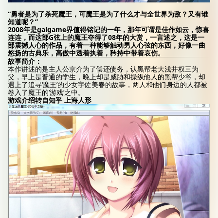
“勇者是为了杀死魔王，可魔王是为了什么才与全世界为敌？又有谁
知道呢？”
2008年是galgame界值得铭记的一年，那年可谓是佳作如云，惊喜
连连，而这部G弦上的魔王夺得了08年的大赏，一言述之，这是一
部震撼人心的作品，有着一种能够触动男人心弦的东西，好像一曲
悠扬的古典乐，高傲中透着执着，矜持中带着哀伤。
故事简介：
本作讲述的是主人公京介为了偿还债务，认黑帮老大浅井权三为
父，早上是普通的学生，晚上却是威胁和操纵他人的黑帮少爷，却
遇上了追寻‘魔王’的少女宇佐美春的故事，两人和他们身边的人都被
卷入了魔王的‘游戏’之中。
游戏介绍转自知乎 上海人形