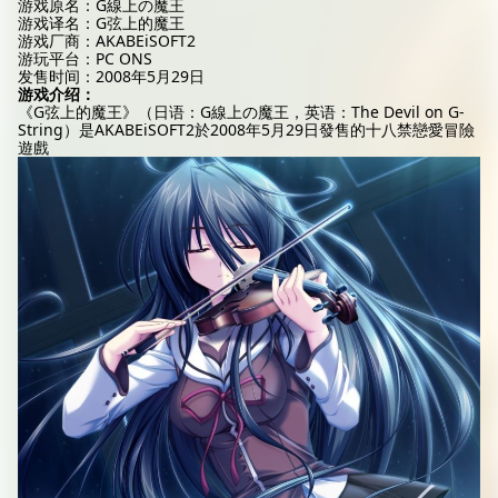
游戏原名：G線上の魔王
游戏译名：G弦上的魔王
游戏厂商：AKABEiSOFT2
游玩平台：PC ONS
发售时间：2008年5月29日
游戏介绍：
《G弦上的魔王》（日语：G線上の魔王，英语：The Devil on G-
String）是AKABEiSOFT2於2008年5月29日發售的十八禁戀愛冒險
遊戲