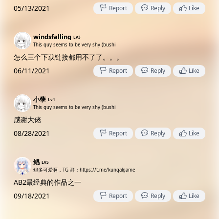
05/13/2021
Report
Reply
Like
windsfalling
Lv3
This guy seems to be very shy (bushi
怎么三个下载链接都用不了了。。。
06/11/2021
Report
Reply
Like
小孽
Lv1
This guy seems to be very shy (bushi
感谢大佬
08/28/2021
Report
Reply
Like
鲲
Lv5
鲲多可爱啊，TG 群：https://t.me/kungalgame
AB2最经典的作品之一
09/18/2021
Report
Reply
Like