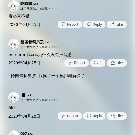
略略略
Lv4
这个咔友似乎很害羞（bushi
看起来不错
2020年04月25日
Report
Reply
Like
德国骨科男孩
Lv2
这个咔友似乎很害羞（bushi
emmmm我ons为什么没有声音惹
2020年04月25日
Report
1
Like
德国骨科男孩
:
我换了一个模拟器解决了
jjjj
Lv3
这个咔友似乎很害羞（bushi
666
2020年04月28日
Report
Reply
Like
007
Lv2