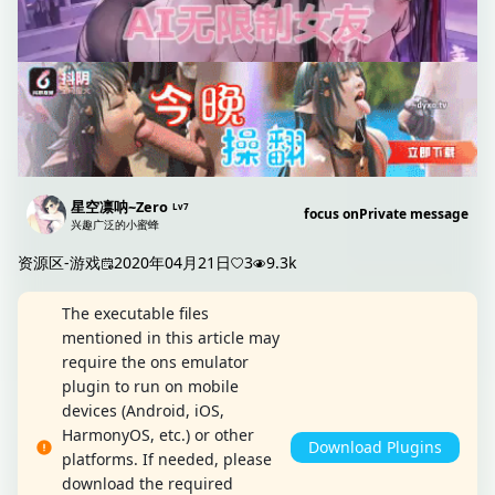
星空凛呐~Zero
Lv7
focus on
Private message
兴趣广泛的小蜜蜂
资源区-游戏
2020年04月21日
3
9.3k
The executable files
mentioned in this article may
require the ons emulator
plugin to run on mobile
devices (Android, iOS,
HarmonyOS, etc.) or other
Download Plugins
platforms. If needed, please
download the required