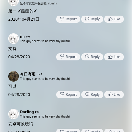
这个咔友似乎很害羞（bushi
第一 ✗酷酷的✗
2020年04月21日
Report
Reply
Like
jjjj
Lv3
This guy seems to be very shy (bushi
支持
04/28/2020
Report
Reply
Like
今日有雨.
Lv3
This guy seems to be very shy (bushi
可以
04/28/2020
Report
Reply
Like
Darling
Lv3
This guy seems to be very shy (bushi
安卓可以玩吗