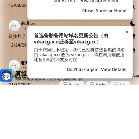
our EULA or Privacy Agreement.
12/08/2021
Report
Reply
Like
Close
Sponsor Home
莳珥
Lv3
This guy seems to be very shy (bushi
首选备胎备用站域名更新公告（由
链接炸了
vikacg.icu迁移至vikacg.cc）
12/24/2021
Report
Reply
Like
由于访问性不稳定，我们已经将首选备胎的域名
由 vikacg.icu 改为 vikacg.cc，请在网页端使用
此备用站的咔友及时跳
张棽
Lv2
This guy seems to be very shy (bushi
Don't ask again
View Details
有维咔App就够了
链接失效
Open App
随时随地发现资源，免去网页端烦恼广告
01/30/2022
Report
Reply
Like
梦梦喵喵
Lv6
This guy seems to be very shy (bushi
感谢分享
10/21/2022
Report
Reply
Like