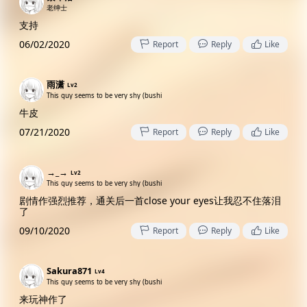
老绅士
支持
06/02/2020
Report
Reply
Like
雨潇
Lv2
This guy seems to be very shy (bushi
牛皮
07/21/2020
Report
Reply
Like
→_→
Lv2
This guy seems to be very shy (bushi
剧情作强烈推荐，通关后一首close your eyes让我忍不住落泪
了
09/10/2020
Report
Reply
Like
Sakura871
Lv4
This guy seems to be very shy (bushi
来玩神作了