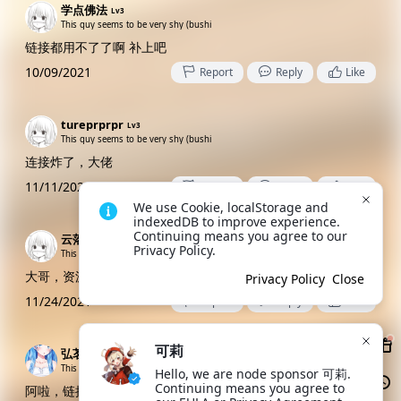
学点佛法
Lv3
This guy seems to be very shy (bushi
链接都用不了了啊 补上吧
10/09/2021
Report
Reply
Like
tureprprpr
Lv3
This guy seems to be very shy (bushi
连接炸了，大佬
11/11/2021
Report
Reply
Like
We use Cookie, localStorage and 
indexedDB to improve experience. 
Continuing means you agree to our 
云落落落
Lv3
Privacy Policy.
This guy seems to be very shy (bushi
大哥，资源被吞了
Privacy Policy
Close
11/24/2021
Report
Reply
Like
可莉
弘茗
Lv4
This guy seems to be very shy (bushi
Hello, we are node sponsor 可莉. 
Continuing means you agree to 
阿啦，链接失效了