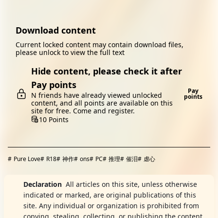
Download content
Current locked content may contain download files,
please unlock to view the full text
Hide content, please check it after
Pay points
Pay
N friends have already viewed unlocked
points
content, and all points are available on this
site for free. Come and register.
10 Points
#
Pure Love
#
R18
#
神作
#
ons
#
PC
#
推理
#
催泪
#
虐心
Declaration
All articles on this site, unless otherwise
indicated or marked, are original publications of this
site. Any individual or organization is prohibited from
copying, stealing, collecting, or publishing the content