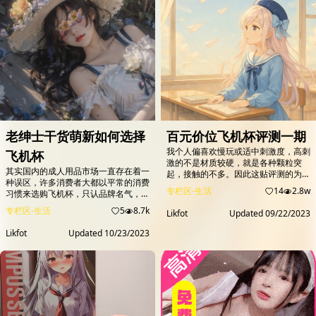
注。
老绅士干货萌新如何选择
百元价位飞机杯评测一期
我个人偏喜欢慢玩或适中刺激度，高刺
飞机杯
激的不是材质较硬，就是各种颗粒突
其实国内的成人用品市场一直存在着一
起，接触的不多。因此这贴评测的为一
种误区，许多消费者大都以平常的消费
款慢玩杯子，此类型的杯子能让你牛子
专栏区-生活
14
2.8w
习惯来选购飞机杯，只认品牌名气，而
接触内部柔软材质的同时也能体验到通
少有深入产品本身，盲目追捧那些广告
道的构造，做到又爽又不过度刺激。为
专栏区-生活
5
8.7k
Likfot
Updated
09/22/2023
打得响亮的品牌，导致错过了不少物美
了帮助大家筛选商品，选购慢玩类型的
价廉的好产品。 其实，由于商品的特
飞机杯，主要看材质和通道的设计，在
Likfot
Updated
10/23/2023
殊性，许多品牌是无法在国内有效推广
飞机杯材质的选择上，常见的材质有
的，一些名不见传的品牌虽也能做出令
TPE、硅胶、TPR等，而慢玩杯子在舒
人耳目一新的产品，不仅体验上比某些
适性方面则是TPE&gt;果冻软胶&gt;硅
粪作更佳，而且性价比往往比大品牌更
胶&gt;TPR
高，诚意更足，但因为缺乏宣传而没有
得到足够的关注和认...