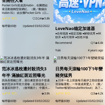
全開任人看
Pocket Girls前成員Habin，在團體結
束活動後轉型當網紅。（圖／翻攝自
Habin IG） 由女團Pocket Girls（口袋
少女）出身的前28歲成員Habin，在團
专栏区-生活
2
4
5.8k
體結束活動後轉型當起性感網紅，除了
接平面拍攝外，她還開設個人YouTube
每呼吸60秒
Updated
03/02/2022
LoveNao稳定加速器
以及直播與粉絲互動，然而擁有姣好身
材的她，也不吝於在IG分享超大尺度
●自有线路 ●稳定流畅 ●解锁优秀 ●4K
的辣照，讓她瞬間在社群爆紅吸引了
秒开 ●高可用率 ●拒绝卡顿
32萬粉絲追蹤，「賣姿色不賣身」的
性感...
Recommend
1
4.4k
Yuki
4 years ago
范冰冰逃稅遭封殺消失3
日男每天滾輪100下1年變
年半 滿臉紅斑近照曝光
豬突猛男
因為長期戴口罩，過往膚質甚佳不曾過
▲日本一名上班族每天戴伊之助頭套練
敏的范冰冰早前大過敏，紅斑從臉上一
習滾輪運動，一年後成果驚人！（圖／
直蔓延到脖子。（微博圖片） 中國大
Twitter帳號InosukeWorkout） 為了
陸女星范冰冰2018年身陷「陰陽合
擁有好身材，鮪魚肚也可以練成肌肉
专栏区-生活
3.8k
专栏区-生活
3
4.2k
約」逃稅泥沼遭封殺，3年半來在大小
男！日本一名男子為了練出動畫《鬼滅
銀幕銷聲匿跡，僅好萊塢動作片
之刃》當中「伊之助」的完美身材，一
每呼吸60秒
Updated
03/02/2022
每呼吸60秒
Updated
03/02/2022
《355》得以上映。日前韓媒證實范冰
年前開始在推特上紀錄自己滑滾輪勤練