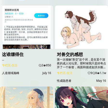
这谁绷得住
对兽交的感想
...
第一次接触“兽交”这个词，是在某个深
夜的成人论坛里。那时候我只是好奇点
专栏区-生活
2
850
开了一个标签，画面和描述如洪水般涌
来，带着强烈的禁忌感和原始的冲击
人道领域巅峰
July 16
专栏区-生活
9
8
1.1w
力。起初是震惊、排斥，甚至生理上的
不适——人类怎么能和动物发生那样的
性成隐患者
May 16
关系？但随着时间推移，我开始尝试理
解这种欲望的根源，也在一些独立RPG
游戏中亲身“体验”了类似剧情。那些游
戏如《Zookeeper Mission》或
《Animal Trail》系列，把...