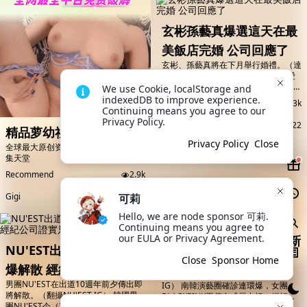
在公開信裡面表示，她的父親曾參與韓
的聚光燈下走秀的滿滿自信感。
戰，表明「我身為一名參戰勇士的家
ROCKET PUNCH是由...
人，比任何人都能深刻感受到戰爭的殘
玄彬孫藝真爆選這天在最
酷」，期盼戰爭趕...
美飯店完婚 公司回應了
玄彬、孫藝真將在下月舉行婚禮。（達
志影像） 韓星玄彬和孫藝真合作《愛
的迫降》擦出火花，去年元旦大方認愛
We use Cookie, localStorage and 
後，本月宣布與玄彬結婚喜訊，將在下
indexedDB to improve experience. 
专栏区-生活
3k
月於首爾舉行非公開婚禮，但沒公開確
Continuing means you agree to our 
切日期，而今（28日）韓媒報導，小
Privacy Policy.
路人而已
Updated
03/01/2022
精品萝幼社
倆口會在3月30日舉行婚禮，對此，經
紀公司也回應了。 據韓媒《JTBC》報
Privacy Policy
Close
全球最大原创资源平台，萝莉爱好者聚
導，玄彬、孫藝真將於3月30日，在首
集天堂
爾的格蘭德華克山莊（WALKER
Recommend
2.9k
HILL）舉行戶外婚禮，由於是非公開
形式...
Gigi
03/01/2022
可莉
Hello, we are node sponsor 可莉. 
Continuing means you agree to 
our EULA or Privacy Agreement.
BP成員又中標ROS確診新
NU'EST出道10週年前夕
冠
Close
Sponsor Home
爆解散 經紀公司證實只留
ROSÉ確診新冠肺炎。（圖／翻攝自
男團NU'EST在出道10週年前夕傳出即
IG） 南韓演藝圈確診連環爆，女團
2個人
將解散。（翻攝NU'EST IG） 韓國男
BLACKPINK再傳有成員中標，經紀公
團NU'EST今（28日）爆解散，成員與