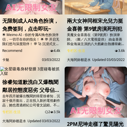
无限制成人AI角色扮演，
兩大女神同框宋允兒力挺
免费签到，点击即玩~
金喜善 第9號房演死刑犯
🌟 Meimo AI - 你的专属AI角色扮演伴
美魔女金喜善在《第9號房》扮演律
侣，一切尽在你的指尖！ 🌟 💬 开启无
師。（圖／八大電視提供） 由金喜善
限幻想与深度陪伴！ 💬 🚀 沉浸式文字
和金海淑主演的八大戲劇台熱播韓劇
角色扮演，让你的想象力尽情飞驰！
《第9號房》收視率再創新高，登上有
Recommend
4.4k
专栏区-生活
3.6k
🔥 丰富的AI角色，满足每一个幻想！
線電視韓劇榜之首，近期劇情將迎接最
不论是甜蜜恋爱、暗黑欲望、奇幻冒
後高潮，不僅主演間的劇情線受到劇迷
卡魅
03/03/2022
大海阿妳都是水
Updated
03/03/2022
险，还是深度情感交织 🔥点击开始游
期待，與金喜善有20年交情的宋允
戏即可解锁全部角色任意游玩🔥
兒，也力挺閨密特別演出「死刑犯」，
兩大女神同框讓外界期待。 飾演反派
角色的李璟榮，曾經與李英愛合作經典
作品《火花》。（圖／八大電視提供）
徐睿知道歉洗白又爆醜聞
金喜善在《第9號房...
鄰居控態度惡劣 父母佔公
去年四月被爆出醜聞的韓星徐睿知，沉
共空間爆衝突
寂十個月復出，正在投入新的電視劇作
品，她也透過經紀公司發文認錯。不過
有韓國媒體爆料，去年徐睿知父母和鄰
专栏区-生活
2
3.5k
居爆發停車糾紛，還占用公共空間，讓
鄰居直呼四年來超痛苦。 圖／翻攝自
大海阿妳都是水
Updated
03/03/2022
2PM尼坤走樣了驚見陽光
yeaji_on_top ig 韓星徐睿知：「愛卿們