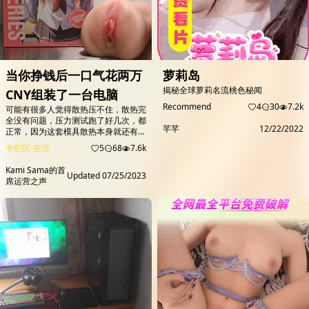
当你挣钱后一口气花两万
萝莉岛
揭秘全球萝莉名流桃色秘闻
CNY组装了一台电脑
Recommend
4
30
7.2k
可能有很多人觉得散热压不住，散热完
全没有问题，压力测试跑了好几次，都
芊芊
12/22/2022
正常，因为这套模具散热本身就还有余
量。 机箱以后装机会用，所以没有浪
专栏区-生活
5
68
7.6k
费。 BV1ia411q7ED...
Kami Sama的首
Updated
07/25/2023
席运营之声