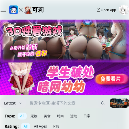
可莉
Open App
Latest
Type:
All
宠物
美食
时尚
运动
日常
Rating:
All
All Ages
R18