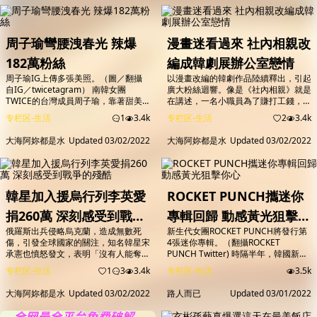
冰將會客串演出韓劇《Insider》，她
健身的過程，經過一年後日前他分享成
日前在微博公開近況，透露自己出差在
果，原本圓潤的鮪魚肚已經充滿「8塊
外，因為過敏導致整張臉布滿紅斑，從
肌」，引起網友熱烈討論！ ▲33歲的
眼睛周圍一直蔓延到脖子，看起來十分
推主分享一年前決定練習滾輪的...
周子瑜彎腰洩春光 辣爆
漫畫迷看過來 社內相親改
嚇人。 范冰...
182萬粉絲
編成韓劇展辦公室戀情
周子瑜IG上傳多張美照。（圖／翻攝
以漫畫改編的韓劇作品陸續釋出，引起
自IG／twicetagram） 南韓女團
廣大粉絲迴響。像是《社內相親》就是
TWICE的台灣成員周子瑜，靠著甜美
在講述，一名小職員為了賺打工錢，替
仙氣外型，獲得美國電影網站TC
千金朋友出席相親活動，沒想到對方竟
专栏区-生活
1
3.4k
专栏区-生活
2
3.4k
Candler公布「2019全球女星最美臉
然是她的公司執行長；另外，韓劇《優
蛋」排行榜冠軍，她的一顰一笑往往都
越的一天》，則是一位消防員為了救出
大海阿妳都是水
Updated
03/02/2022
大海阿妳都是水
Updated
03/02/2022
能引起粉絲暴動，最近TWICE飛往美
被綁架的女兒，得在24小時內找出連
國展開巡演，只見子瑜在結束紐約場的
環殺人犯。 圖／翻攝自
演出後，透過社群平台狂PO美照，還
IG@n_a_r_a_k_9 韓劇《社內相親》：
玩起假裝視訊通話，馬上引發網友熱
「就用妳那高超的演技，讓我一勞永逸
議。 周子瑜昨（1日）在IG分享...
地退出相親市場吧。」 為了賺取80萬
韓星加入援烏行列李英愛
ROCKET PUNCH攜迷你
醫藥費，小職...
捐260萬 深刻感受到戰爭
專輯回歸 動感黃光狙擊你
俄羅斯出兵侵略烏克蘭，造成無數死
新生代女團ROCKET PUNCH將發行第
的殘酷
心
傷，引發全球國家的關注，知名韓星宋
4張迷你專輯。（翻攝ROCKET
承憲也憤怒發文，表明「沒有人能奪走
PUNCH Twitter) 時隔半年，韓國新生
這些孩子們的幸福」，呼籲烏俄停戰，
代女團ROCKET PUNCH攜第4張迷你
专栏区-生活
1
3
3.4k
专栏区-生活
3.5k
祈禱世界和平，也貼出一連串照片抨擊
專輯《YELLOW PUNCH》回歸歌壇，
俄羅斯轟炸攻擊的暴行，赤裸裸的呈現
新專輯是ROCKET PUNCH的「COLOR
大海阿妳都是水
Updated
03/02/2022
路人而已
Updated
03/01/2022
當地慘況。 除此之外，李英愛也霸氣
COLLECTION」系列作品，以最接近
捐出1億韓元（約新台幣260萬），並
光線的夢幻黃色氛圍感，展現出在閃耀