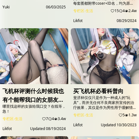
每套图都附带coser+ID名，均为原
Yuki
06/03/2025
图，可提供网盘。...
专栏区-生活
15
4
2.4w
Likfot
08/29/2024
飞机杯评测什么时候我也
买飞机杯必看科普向
斐济杯仅仅只是作为一种成人的“玩
有个能帮我口的女朋友口
具”，而并无任何不良商家所宣传的治
哪里找这样的女孩给我口交？在线等，
交杯使用体验报告刺激偏
疗效果，其仅是作为男性用于缓解情绪
急！
的一种工具。因此，我们大可不必对此
专栏区-生活
5
1.3w
低触感慢玩舒适
话题捻神捻鬼，在合适的场合下正确、
专栏区-生活
7
4
3.4w
适度的使用斐济杯，反而能达到舒缓心
Likfot
Updated
10/30/2023
情、释放性冲动、防止前列腺炎等疾病
Likfot
Updated
08/19/2024
的作用。由此，对斐济杯的正确看待和
认知，恰恰是表达对男性健康领域的关