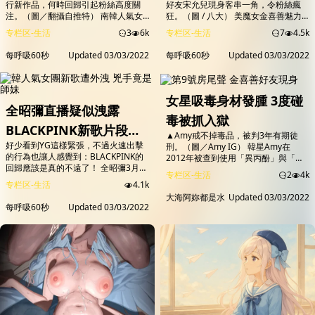
行新作品，何時回歸引起粉絲高度關
好友宋允兒現身客串一角，令粉絲瘋
注。（圖／翻攝自推特） 南韓人氣女
狂。（圖 / 八大） 美魔女金喜善魅力
團BLACKPINK在全球擁有大批粉絲，
在台發威！由金喜善和金海淑主演的八
专栏区-生活
3
6k
专栏区-生活
7
4.5k
每每推出新作品總能造成轟動，不過他
大戲劇台熱播韓劇《第9號房》，收視
們在2020年推出專輯《THE ALBUM》
率再創新高，登上有線電視韓劇榜之
每呼吸60秒
Updated
03/03/2022
每呼吸60秒
Updated
03/03/2022
後，已1年半未發行新作品，何時回歸
首；根據AGB尼爾森昨(2日)收視調
引起粉絲高度關注。不過，昨（2）日
查，《第9號房》在有線電視4歲以上
隸屬YG娛樂旗下的「The Black
收視0.96、分眾35-44歲女性族群衝上
Label」女星Somi在直播時卻意外洩露
1.10，除搶下同時段韓劇冠軍，更是當
女星吸毒身材發腫 3度碰
BLACKPI...
天全日韓劇榜第一。 ▲宋允兒現身客...
全昭彌直播疑似洩露
毒被抓入獄
BLACKPINK新歌片段網
▲Amy戒不掉毒品，被判3年有期徒
好少看到YG這樣緊張，不過火速出擊
刑。（圖／Amy IG） 韓星Amy在
友認出Jennie獨特嗓音
的行為也讓人感覺到：BLACKPINK的
2012年被查到使用「異丙酚」與「唑
YG火速實施全網刪除
回歸應該是真的不遠了！ 全昭彌3月2
吡坦」，遭判有期徒刑8個月、緩刑2
专栏区-生活
2
4k
日通過IG直播，第一次公開自己在所
年，結果2014年再被發現違法使用
专栏区-生活
4.1k
屬社The Black Label裡的工作室。 直
「唑吡坦」，最後被罰款、強制驅逐出
大海阿妳都是水
Updated
03/03/2022
播時因為外面有聲音，全昭彌出門一探
境5年，她於2021年才回到韓國，回韓
每呼吸60秒
Updated
03/03/2022
究竟時打開了其他工作室的房門，瞬間
後又三度吸毒，近日被判有期徒刑3
傳出一段歌曲錄音。 雖然全昭彌立即
年。 ▲Amy過去是嬌小可愛型女星。
關上門，但還是有很多人根據這短短3
（圖／Amy IG） Amy分別在2012、
秒音源認出：一位女生唱著「No，
2014年吸毒遭演藝界封殺，...
you can't take...