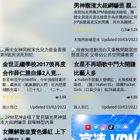
所言甚是，皇室的安定是建立在後繼有
男神鬍渣大叔網嚇歪 親曝
人。」 霸氣女皇風範，徐睿知靠著高
冷顏值和演技，輕鬆駕馭也是韓國網漫
南韓知名男團2PM個個能演能唱，團
轉型內幕
公司，相中她拍宣傳片的原因之一，...
體全員當兵退伍後晉升為所屬經紀公司
JYP娛樂最資深的男團，而作為團體內
唯一一位外國人的泰國籍成員尼坤
专栏区-生活
3
3.2k
（Nickhun），也等到所有人退伍後，
再以2PM的名義帶著新專輯回歸樂
大海阿妳都是水
Updated
03/03/2022
壇。不料，向來以精緻臉蛋而被粉絲封
為「泰國王子」的尼坤，日前竟突然曝
光曬得全臉黝黑、冒出鬍渣的大叔模
樣，掀起一片熱議。 尼坤新電影的造
型引起粉絲熱議。（圖／翻攝自IG）
金世正繼學校2017後再度
女星不再唱歌中門大開賺
尼坤為新片造型...
合作薛仁雅自爆2人竟被
比藝人多
影音串流平台Netflix，今年強檔韓劇不
▲Habin不當藝人變網紅，火辣模樣更
工作人員喊恐龍妹
斷，繼推出《氣象廳的人們：社內戀愛
吸睛。（圖／Habin IG） 韓團Pocket
殘酷史篇》、《三十九》 、《二十
Girls（口袋少女）前28歲成員
五，二十一》三部叫好叫座的人氣韓劇
Habin，在團體解散後改當網紅，除了
专栏区-生活
3.8k
专栏区-生活
4.8k
之後，2/28起每週一二晚上10點半將
接拍也會直播與粉絲互動，時常於IG
獨家與韓國同天上線播出由安孝燮、金
分享辣尺度照片的她，吸引32萬粉絲
路人而已
Updated
03/02/2022
路人而已
Updated
03/02/2022
世正主演的辦公室甜寵劇《社內相
追蹤，魅力無法擋，「賣姿色不賣身」
親》。在該劇上月25日所舉行的新戲
知名度遠勝過藝人時期。 ▲Habin有顏
記者會上，安孝燮坦言為詮釋高冷霸氣
有身材。（圖／Habin IG） Pocket
總裁忙著自我洗腦，努力成為一個超自
Girls於2015年發片出道，以性感...
戀的人；薛仁雅對於二度與金世正合作
女團解散改賣色爆紅 上下
感到非常開心，...