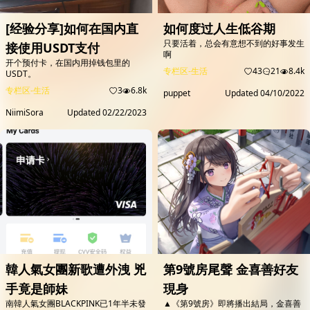
[经验分享]如何在国内直
如何度过人生低谷期
只要活着，总会有意想不到的好事发生
接使用USDT支付
啊
开个预付卡，在国内用掉钱包里的
专栏区-生活
43
21
8.4k
USDT。
专栏区-生活
3
6.8k
puppet
Updated
04/10/2022
NiimiSora
Updated
02/22/2023
韓人氣女團新歌遭外洩 兇
第9號房尾聲 金喜善好友
手竟是師妹
現身
南韓人氣女團BLACKPINK已1年半未發
▲《第9號房》即將播出結局，金喜善