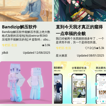
Bandizip解压软件
直到今天我才真正的窥得
Bandizip解压软件能解压市面上绝大数
一点幸福的全貌
格式加密的压缩包[包括winrar和360
我已经被两个东西困扰很多年了，一个
压缩所不能解压的包] # 提取码：ubuz
是求而不得，另一个是得偿所愿。
提取码：muZH 提取码：zeih
专栏区-生活
3.9k
#njT6oWaj7g4ATCvFyeMZR9uTt5BKNy4PLEiWY4wnEXs
专栏区-生活
12
5
5.3k
无解压密码电脑自带的就可解压...
jdkdi
Updated
12/08/2025
星火燎原
Updated
08/01/2025