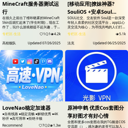
MineCraft服务器测试运
[移动应用]撩妹神器?
行
SouliOS +安卓Soul
在很久之前出了维咔晓雾的MineCraft
SOUL社交、交友软件 Soul是一款深受
v5.74.1免礼物私聊去更新
Skin后就忙起来了(学生时期)，现在工
年轻人喜爱的社区交流平台，app以心
作了，玩什么游戏都提不起兴趣，于是
灵交流为核心，为寻找共鸣的人们打造
打算重启MC服务器重启养老计划，目
一个自由表达的空间。这款应用让用户
专栏区-生活
1
1
4.2k
专栏区-生活
5.1k
前基于远古时期写的API接口拿出来用
能够跨越地域、年龄、性别等界限，与
当白名单放行来用，开放给咔友们一起
志同道合的人建立深厚的联系。在这
高校舰队
Updated
07/26/2025
法克
Updated
06/25/2025
玩。 网页是刚写的，客户端自己随便
里，你可以分享自己的生活点滴，倾诉
拿一个1.21.6版本就能用。
内心的烦恼，也可以找到懂你的人，分
mc.ovofish.com 服务器开启了正版验
享彼此的喜怒哀乐。 Soul致力于打造
证，也开启了白名单 需要用户注册，
一个纯净的社交环境，让用户能够在这
然后在侧边栏的游...
里找到真正的朋友。Soul国际版通过
独...
LoveNao稳定加速器
原神申鹤 优质Cos套图分
●自有线路 ●稳定流畅 ●解锁优秀 ●4K
享好图才有好心情
秒开 ●高可用率 ●拒绝卡顿
全图和更多cos套图在我的TG频道COS
Recommend
7
2
1.3w
交流群（），感兴趣的老哥可以加入，